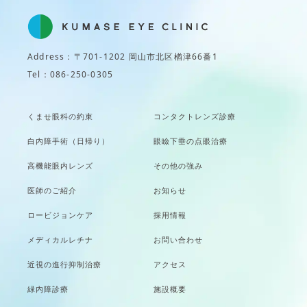
Address：〒701-1202 岡山市北区楢津66番1
Tel：086-250-0305
くませ眼科の約束
コンタクトレンズ診療
白内障手術（日帰り）
眼瞼下垂の点眼治療
高機能眼内レンズ
その他の強み
医師のご紹介
お知らせ
ロービジョンケア
採用情報
メディカルレチナ
お問い合わせ
近視の進行抑制治療
アクセス
緑内障診療
施設概要